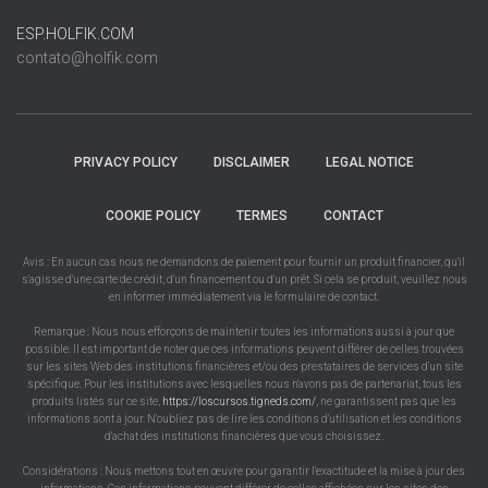
ESP.HOLFIK.COM
contato@holfik.com
PRIVACY POLICY
DISCLAIMER
LEGAL NOTICE
COOKIE POLICY
TERMES
CONTACT
Avis : En aucun cas nous ne demandons de paiement pour fournir un produit financier, qu'il
s'agisse d'une carte de crédit, d'un financement ou d'un prêt. Si cela se produit, veuillez nous
en informer immédiatement via le formulaire de contact.
Remarque : Nous nous efforçons de maintenir toutes les informations aussi à jour que
possible. Il est important de noter que ces informations peuvent différer de celles trouvées
sur les sites Web des institutions financières et/ou des prestataires de services d'un site
spécifique. Pour les institutions avec lesquelles nous n'avons pas de partenariat, tous les
produits listés sur ce site,
https://loscursos.tigneds.com/
, ne garantissent pas que les
informations sont à jour. N'oubliez pas de lire les conditions d'utilisation et les conditions
d'achat des institutions financières que vous choisissez.
Considérations : Nous mettons tout en œuvre pour garantir l'exactitude et la mise à jour des