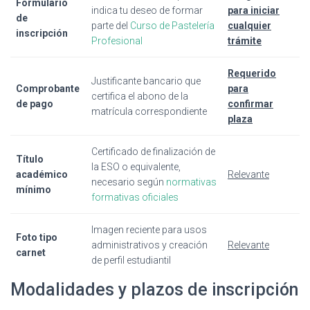
Formulario
indica tu deseo de formar
para iniciar
de
parte del
Curso de Pastelería
cualquier
inscripción
Profesional
trámite
Requerido
Justificante bancario que
Comprobante
para
certifica el abono de la
de pago
confirmar
matrícula correspondiente
plaza
Certificado de finalización de
Título
la ESO o equivalente,
académico
Relevante
necesario según
normativas
mínimo
formativas oficiales
Imagen reciente para usos
Foto tipo
administrativos y creación
Relevante
carnet
de perfil estudiantil
Modalidades y plazos de inscripción