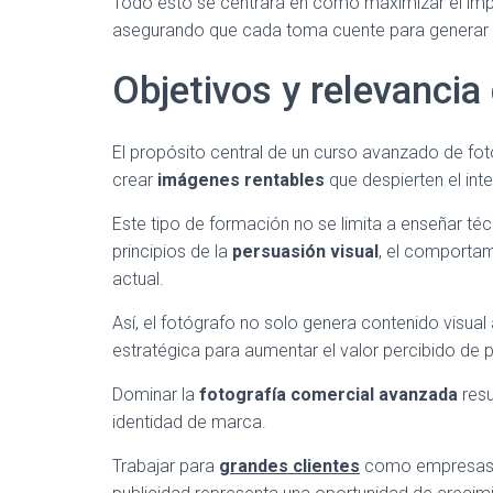
Todo esto se centrará en cómo maximizar el imp
asegurando que cada toma cuente para generar in
Objetivos y relevancia
El propósito central de un curso avanzado de fo
crear
imágenes rentables
que despierten el int
Este tipo de formación no se limita a enseñar té
principios de la
persuasión visual
, el comportam
actual.
Así, el fotógrafo no solo genera contenido visual 
estratégica para aumentar el valor percibido de p
Dominar la
fotografía comercial avanzada
resu
identidad de marca.
Trabajar para
grandes clientes
como empresas m