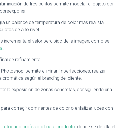
a iluminación de tres puntos permite modelar el objeto con
sobreexponer.
ogra un balance de temperatura de color más realista,
uctos de alto nivel.
os incrementa el valor percibido de la imagen, como se
ia
.
inal de refinamiento.
Photoshop, permite eliminar imperfecciones, realzar
ia cromática según el branding del cliente.
star la exposición de zonas concretas, consiguiendo una
 para corregir dominantes de color o enfatizar luces con
en
retocado profesional para producto
, donde se detalla el