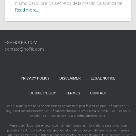
mismo!Descubre los secretos de la mecánica avanzada!
Read more…
ESP.HOLFIK.COM
contato@holfik.com
PRIVACY POLICY
DISCLAIMER
LEGAL NOTICE
COOKIE POLICY
TERMES
CONTACT
Avis : En aucun cas nous ne demandons de paiement pour fournir un produit financier, qu'il
s'agisse d'une carte de crédit, d'un financement ou d'un prêt. Si cela se produit, veuillez nous
en informer immédiatement via le formulaire de contact.
Remarque : Nous nous efforçons de maintenir toutes les informations aussi à jour que
possible. Il est important de noter que ces informations peuvent différer de celles trouvées
sur les sites Web des institutions financières et/ou des prestataires de services d'un site