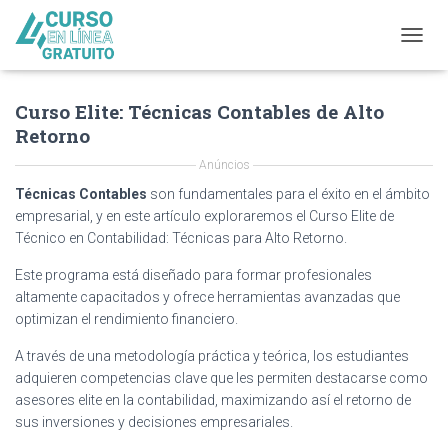
T
O
G
Curso Elite: Técnicas Contables de Alto
G
L
Retorno
E
N
Anúncios
A
Técnicas Contables
son fundamentales para el éxito en el ámbito
V
empresarial, y en este artículo exploraremos el Curso Elite de
I
Técnico en Contabilidad: Técnicas para Alto Retorno.
G
A
Este programa está diseñado para formar profesionales
T
altamente capacitados y ofrece herramientas avanzadas que
I
O
optimizan el rendimiento financiero.
N
A través de una metodología práctica y teórica, los estudiantes
adquieren competencias clave que les permiten destacarse como
asesores elite en la contabilidad, maximizando así el retorno de
sus inversiones y decisiones empresariales.