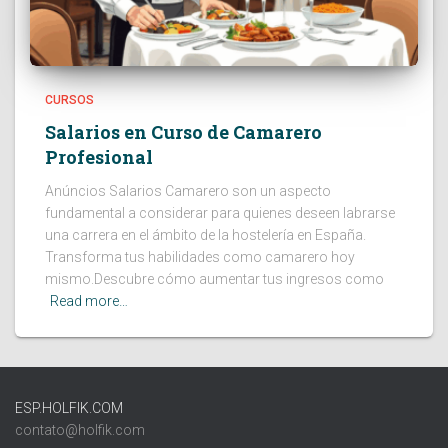
CURSOS
Salarios en Curso de Camarero
Profesional
Anúncios Salarios Camarero son un aspecto
fundamental a considerar para quienes deseen labrarse
una carrera en el ámbito de la hostelería en España.
Transforma tus habilidades como camarero hoy
mismo.Descubre cómo aumentar tus ingresos como
Read more…
ESP.HOLFIK.COM
contato@holfik.com