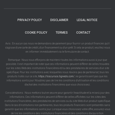
PRIVACY POLICY
DISCLAIMER
LEGAL NOTICE
COOKIE POLICY
TERMES
CONTACT
Avis : En aucun cas nous ne demandons de paiement pour fournir un produit financier, qu'il
s'agisse d'une carte de crédit, d'un financement ou d'un prêt. Si cela se produit, veuillez nous
en informer immédiatement via le formulaire de contact.
Remarque : Nous nous efforçons de maintenir toutes les informations aussi à jour que
possible. Il est important de noter que ces informations peuvent différer de celles trouvées
sur les sites Web des institutions financières et/ou des prestataires de services d'un site
spécifique. Pour les institutions avec lesquelles nous n'avons pas de partenariat, tous les
produits listés sur ce site,
https://loscursos.tigneds.com/
, ne garantissent pas que les
informations sont à jour. N'oubliez pas de lire les conditions d'utilisation et les conditions
d'achat des institutions financières que vous choisissez.
Considérations : Nous mettons tout en œuvre pour garantir l'exactitude et la mise à jour des
informations. Ces informations peuvent différer de celles affichées sur les sites des
institutions financières, des prestataires de services ou du site Web d'un produit spécifique.
Dans le cas d'institutions non partenaires, tous les produits financiers sont présentés sans
garantir que les informations sont à jour. Lorsque vous choisissez votre offre, assurez-vous
de lire les conditions des institutions financières et des conditions d'acquisition.