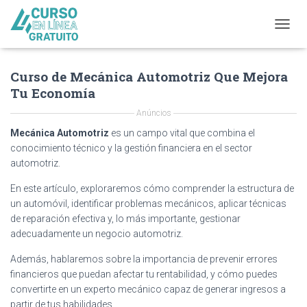
T
O
G
Curso de Mecánica Automotriz Que Mejora
G
L
Tu Economía
E
N
Anúncios
A
Mecánica Automotriz
es un campo vital que combina el
V
conocimiento técnico y la gestión financiera en el sector
I
automotriz.
G
A
En este artículo, exploraremos cómo comprender la estructura de
T
un automóvil, identificar problemas mecánicos, aplicar técnicas
I
O
de reparación efectiva y, lo más importante, gestionar
N
adecuadamente un negocio automotriz.
Además, hablaremos sobre la importancia de prevenir errores
financieros que puedan afectar tu rentabilidad, y cómo puedes
convertirte en un experto mecánico capaz de generar ingresos a
partir de tus habilidades.