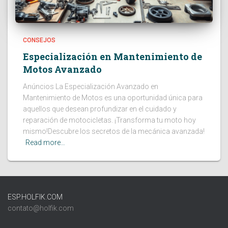
CONSEJOS
Especialización en Mantenimiento de
Motos Avanzado
Anúncios La Especialización Avanzado en
Mantenimiento de Motos es una oportunidad única para
aquellos que desean profundizar en el cuidado y
reparación de motocicletas. ¡Transforma tu moto hoy
mismo!Descubre los secretos de la mecánica avanzada!
Read more…
ESP.HOLFIK.COM
contato@holfik.com