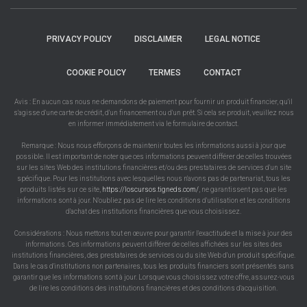
PRIVACY POLICY
DISCLAIMER
LEGAL NOTICE
COOKIE POLICY
TERMES
CONTACT
Avis : En aucun cas nous ne demandons de paiement pour fournir un produit financier, qu'il
s'agisse d'une carte de crédit, d'un financement ou d'un prêt. Si cela se produit, veuillez nous
en informer immédiatement via le formulaire de contact.
Remarque : Nous nous efforçons de maintenir toutes les informations aussi à jour que
possible. Il est important de noter que ces informations peuvent différer de celles trouvées
sur les sites Web des institutions financières et/ou des prestataires de services d'un site
spécifique. Pour les institutions avec lesquelles nous n'avons pas de partenariat, tous les
produits listés sur ce site,
https://loscursos.tigneds.com/
, ne garantissent pas que les
informations sont à jour. N'oubliez pas de lire les conditions d'utilisation et les conditions
d'achat des institutions financières que vous choisissez.
Considérations : Nous mettons tout en œuvre pour garantir l'exactitude et la mise à jour des
informations. Ces informations peuvent différer de celles affichées sur les sites des
institutions financières, des prestataires de services ou du site Web d'un produit spécifique.
Dans le cas d'institutions non partenaires, tous les produits financiers sont présentés sans
garantir que les informations sont à jour. Lorsque vous choisissez votre offre, assurez-vous
de lire les conditions des institutions financières et des conditions d'acquisition.