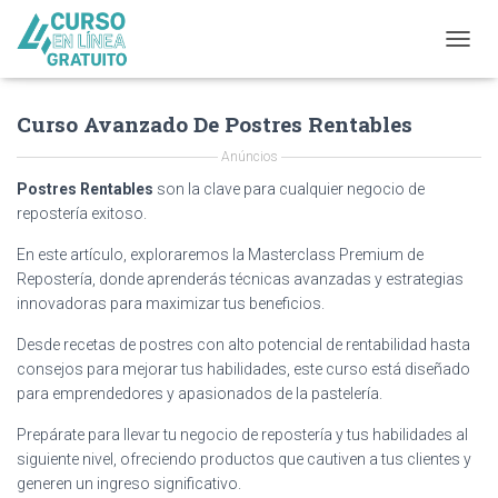
T
O
G
Curso Avanzado De Postres Rentables
G
L
Anúncios
E
N
Postres Rentables
son la clave para cualquier negocio de
A
repostería exitoso.
V
I
En este artículo, exploraremos la Masterclass Premium de
G
Repostería, donde aprenderás técnicas avanzadas y estrategias
A
innovadoras para maximizar tus beneficios.
T
I
Desde recetas de postres con alto potencial de rentabilidad hasta
O
consejos para mejorar tus habilidades, este curso está diseñado
N
para emprendedores y apasionados de la pastelería.
Prepárate para llevar tu negocio de repostería y tus habilidades al
siguiente nivel, ofreciendo productos que cautiven a tus clientes y
generen un ingreso significativo.