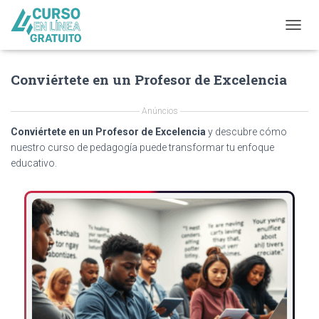
T
O
G
Conviértete en un Profesor de Excelencia
G
L
E
Anúncios
N
A
Conviértete en un Profesor de Excelencia
y descubre cómo
V
nuestro curso de pedagogía puede transformar tu enfoque
I
educativo.
G
A
T
I
O
N