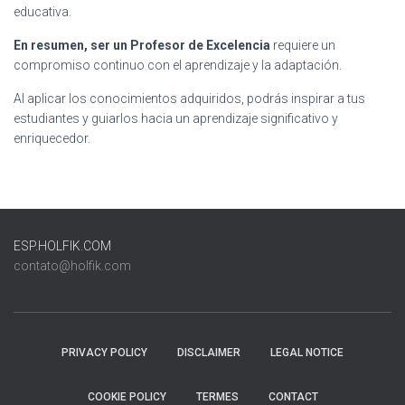
educativa.
En resumen, ser un Profesor de Excelencia
requiere un
compromiso continuo con el aprendizaje y la adaptación.
Al aplicar los conocimientos adquiridos, podrás inspirar a tus
estudiantes y guiarlos hacia un aprendizaje significativo y
enriquecedor.
ESP.HOLFIK.COM
contato@holfik.com
PRIVACY POLICY
DISCLAIMER
LEGAL NOTICE
COOKIE POLICY
TERMES
CONTACT