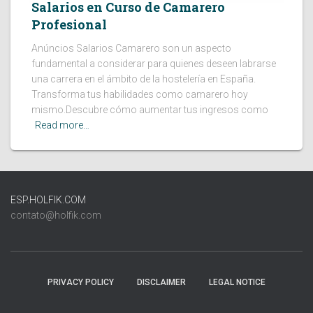
Salarios en Curso de Camarero
Profesional
Anúncios Salarios Camarero son un aspecto
fundamental a considerar para quienes deseen labrarse
una carrera en el ámbito de la hostelería en España.
Transforma tus habilidades como camarero hoy
mismo.Descubre cómo aumentar tus ingresos como
Read more…
ESP.HOLFIK.COM
contato@holfik.com
PRIVACY POLICY
DISCLAIMER
LEGAL NOTICE