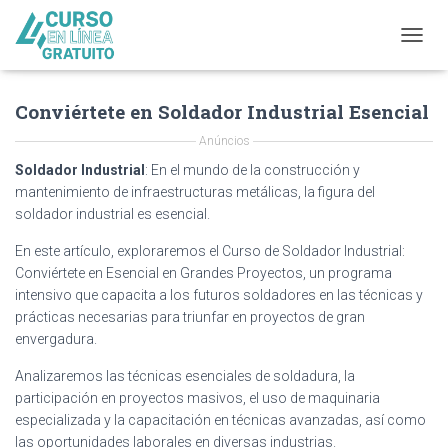
T
O
G
Conviértete en Soldador Industrial Esencial
G
L
Anúncios
E
N
Soldador Industrial
: En el mundo de la construcción y
A
mantenimiento de infraestructuras metálicas, la figura del
V
soldador industrial es esencial.
I
G
En este artículo, exploraremos el Curso de Soldador Industrial:
A
Conviértete en Esencial en Grandes Proyectos, un programa
T
intensivo que capacita a los futuros soldadores en las técnicas y
I
prácticas necesarias para triunfar en proyectos de gran
O
N
envergadura.
Analizaremos las técnicas esenciales de soldadura, la
participación en proyectos masivos, el uso de maquinaria
especializada y la capacitación en técnicas avanzadas, así como
las oportunidades laborales en diversas industrias.