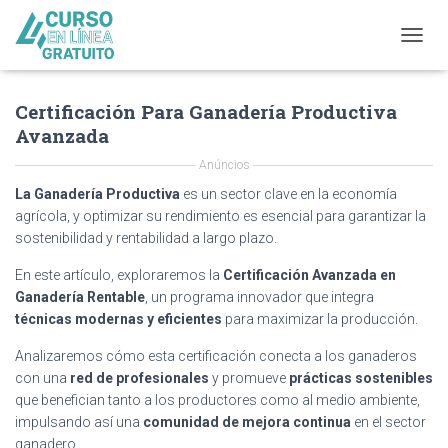
T
O
G
Certificación Para Ganadería Productiva
G
L
Avanzada
E
N
Anúncios
A
La Ganadería Productiva
es un sector clave en la economía
V
agrícola, y optimizar su rendimiento es esencial para garantizar la
I
sostenibilidad y rentabilidad a largo plazo.
G
A
En este artículo, exploraremos la
Certificación Avanzada en
T
Ganadería Rentable
, un programa innovador que integra
I
O
técnicas modernas y eficientes
para maximizar la producción.
N
Analizaremos cómo esta certificación conecta a los ganaderos
con una
red de profesionales
y promueve
prácticas sostenibles
que benefician tanto a los productores como al medio ambiente,
impulsando así una
comunidad de mejora continua
en el sector
ganadero.