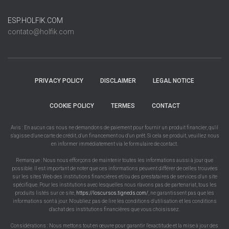
ESP.HOLFIK.COM
contato@holfik.com
PRIVACY POLICY
DISCLAIMER
LEGAL NOTICE
COOKIE POLICY
TERMES
CONTACT
Avis : En aucun cas nous ne demandons de paiement pour fournir un produit financier, qu'il
s'agisse d'une carte de crédit, d'un financement ou d'un prêt. Si cela se produit, veuillez nous
en informer immédiatement via le formulaire de contact.
Remarque : Nous nous efforçons de maintenir toutes les informations aussi à jour que
possible. Il est important de noter que ces informations peuvent différer de celles trouvées
sur les sites Web des institutions financières et/ou des prestataires de services d'un site
spécifique. Pour les institutions avec lesquelles nous n'avons pas de partenariat, tous les
produits listés sur ce site,
https://loscursos.tigneds.com/
, ne garantissent pas que les
informations sont à jour. N'oubliez pas de lire les conditions d'utilisation et les conditions
d'achat des institutions financières que vous choisissez.
Considérations : Nous mettons tout en œuvre pour garantir l'exactitude et la mise à jour des