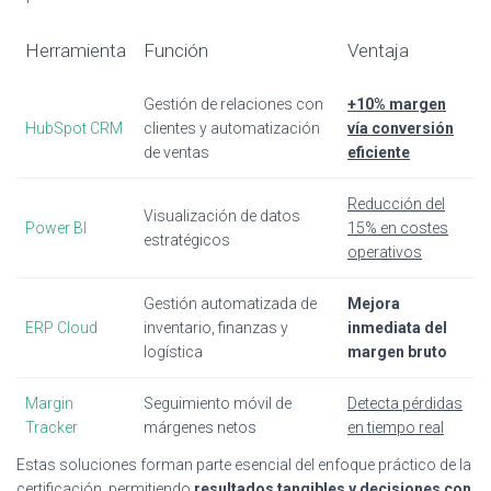
Herramienta
Función
Ventaja
Gestión de relaciones con
+10% margen
HubSpot CRM
clientes y automatización
vía conversión
de ventas
eficiente
Reducción del
Visualización de datos
Power BI
15% en costes
estratégicos
operativos
Gestión automatizada de
Mejora
ERP Cloud
inventario, finanzas y
inmediata del
logística
margen bruto
Margin
Seguimiento móvil de
Detecta pérdidas
Tracker
márgenes netos
en tiempo real
Estas soluciones forman parte esencial del enfoque práctico de la
certificación, permitiendo
resultados tangibles y decisiones con