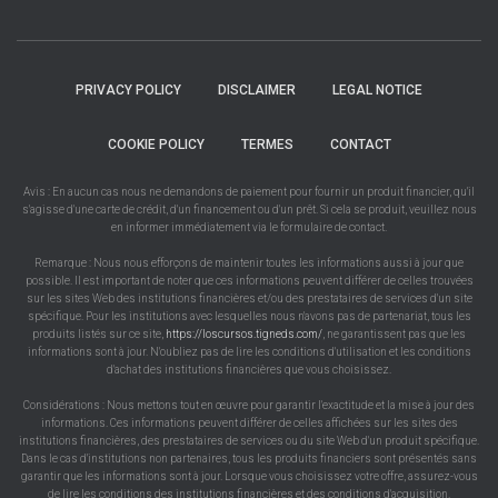
PRIVACY POLICY
DISCLAIMER
LEGAL NOTICE
COOKIE POLICY
TERMES
CONTACT
Avis : En aucun cas nous ne demandons de paiement pour fournir un produit financier, qu'il
s'agisse d'une carte de crédit, d'un financement ou d'un prêt. Si cela se produit, veuillez nous
en informer immédiatement via le formulaire de contact.
Remarque : Nous nous efforçons de maintenir toutes les informations aussi à jour que
possible. Il est important de noter que ces informations peuvent différer de celles trouvées
sur les sites Web des institutions financières et/ou des prestataires de services d'un site
spécifique. Pour les institutions avec lesquelles nous n'avons pas de partenariat, tous les
produits listés sur ce site,
https://loscursos.tigneds.com/
, ne garantissent pas que les
informations sont à jour. N'oubliez pas de lire les conditions d'utilisation et les conditions
d'achat des institutions financières que vous choisissez.
Considérations : Nous mettons tout en œuvre pour garantir l'exactitude et la mise à jour des
informations. Ces informations peuvent différer de celles affichées sur les sites des
institutions financières, des prestataires de services ou du site Web d'un produit spécifique.
Dans le cas d'institutions non partenaires, tous les produits financiers sont présentés sans
garantir que les informations sont à jour. Lorsque vous choisissez votre offre, assurez-vous
de lire les conditions des institutions financières et des conditions d'acquisition.