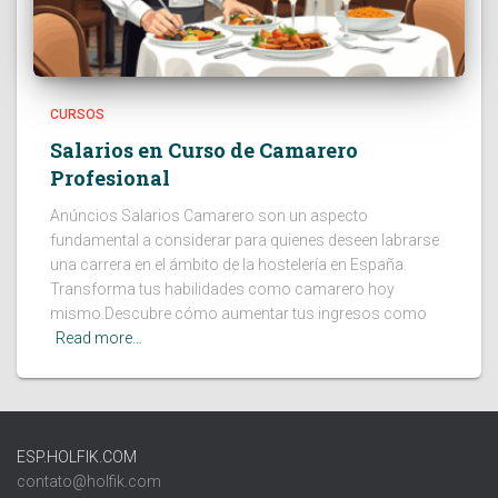
CURSOS
Salarios en Curso de Camarero
Profesional
Anúncios Salarios Camarero son un aspecto
fundamental a considerar para quienes deseen labrarse
una carrera en el ámbito de la hostelería en España.
Transforma tus habilidades como camarero hoy
mismo.Descubre cómo aumentar tus ingresos como
Read more…
ESP.HOLFIK.COM
contato@holfik.com