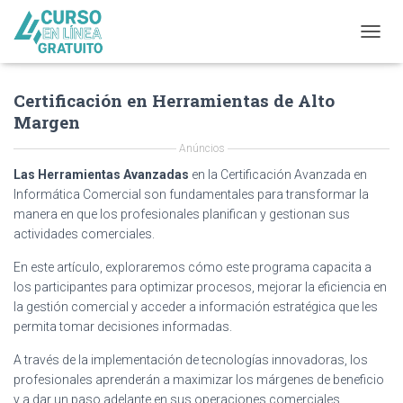
T
O
G
Certificación en Herramientas de Alto
G
L
Margen
E
N
Anúncios
A
Las Herramientas Avanzadas
en la Certificación Avanzada en
V
Informática Comercial son fundamentales para transformar la
I
manera en que los profesionales planifican y gestionan sus
G
actividades comerciales.
A
T
En este artículo, exploraremos cómo este programa capacita a
I
O
los participantes para optimizar procesos, mejorar la eficiencia en
N
la gestión comercial y acceder a información estratégica que les
permita tomar decisiones informadas.
A través de la implementación de tecnologías innovadoras, los
profesionales aprenderán a maximizar los márgenes de beneficio
y a dar un paso adelante en sus operaciones comerciales.